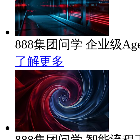
888集团问学 企业级Ag
了解更多
888集团问学 智能流程