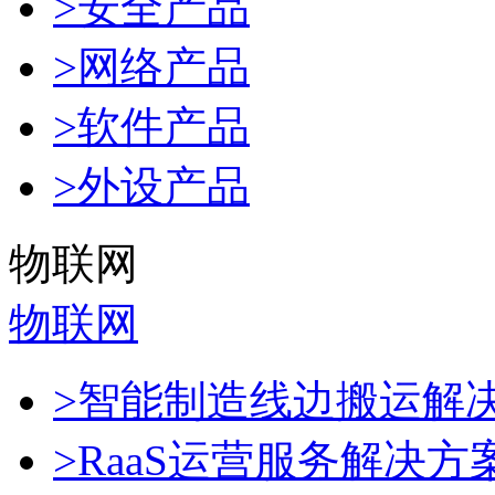
>安全产品
>网络产品
>软件产品
>外设产品
物联网
物联网
>智能制造线边搬运解
>RaaS运营服务解决方