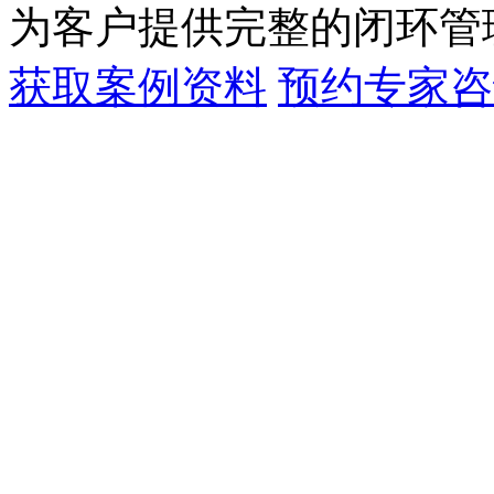
为客户提供完整的闭环管
获取案例资料
预约专家咨