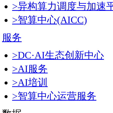
>异构算力调度与加速
>智算中心(AICC)
服务
>DC·AI生态创新中心
>AI服务
>AI培训
>智算中心运营服务