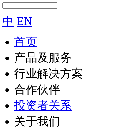
中
EN
首页
产品及服务
行业解决方案
合作伙伴
投资者关系
关于我们