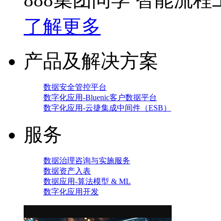
了解更多
产品及解决方案
数据安全管控平台
数字化应用-Bluenic客户数据平台
数字化应用-云捷集成中间件（ESB）
服务
数据治理咨询与实施服务
数据资产入表
数据应用-算法模型 & ML
数字化应用开发