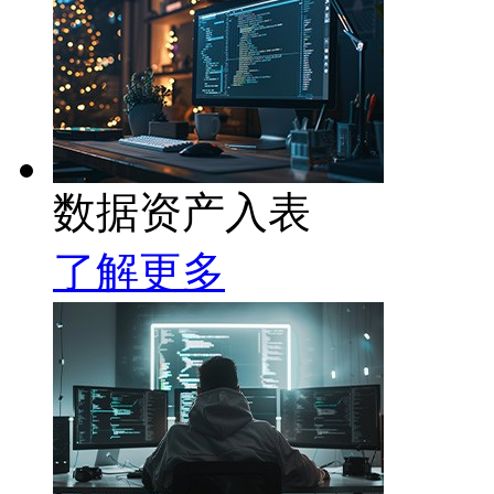
数据资产入表
了解更多