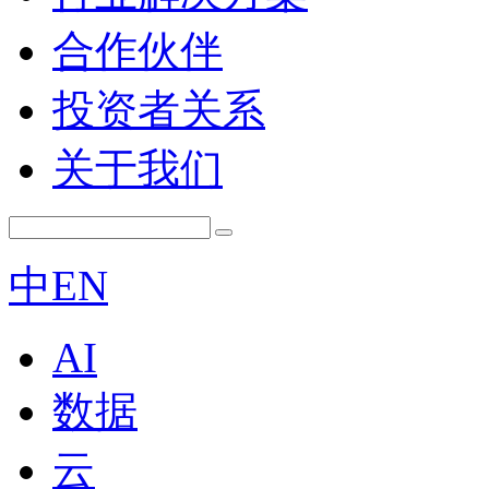
合作伙伴
投资者关系
关于我们
中
EN
AI
数据
云