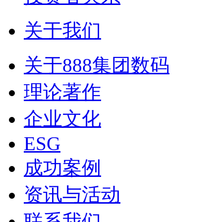
关于我们
关于888集团数码
理论著作
企业文化
ESG
成功案例
资讯与活动
联系我们