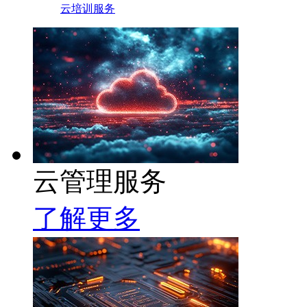
云培训服务
云管理服务
了解更多