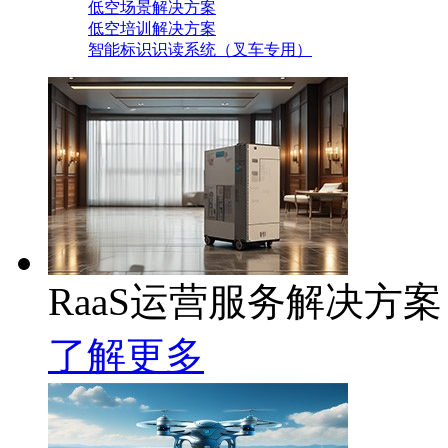
低空场景解决方案
低空培训解决方案
智能标识识读系统（叉车专用）
RaaS运营服务解决方案
了解更多