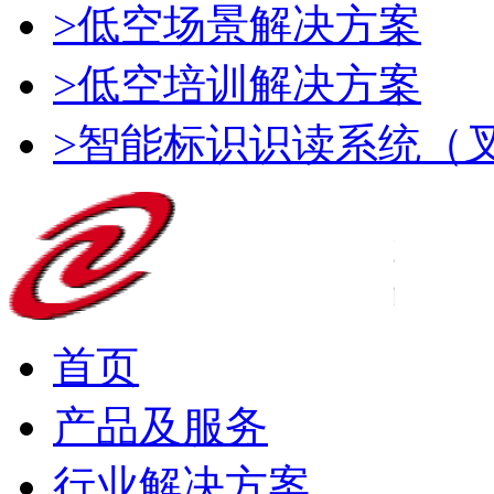
>低空场景解决方案
>低空培训解决方案
>智能标识识读系统（
首页
产品及服务
行业解决方案