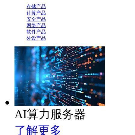
存储产品
计算产品
安全产品
网络产品
软件产品
外设产品
AI算力服务器
了解更多