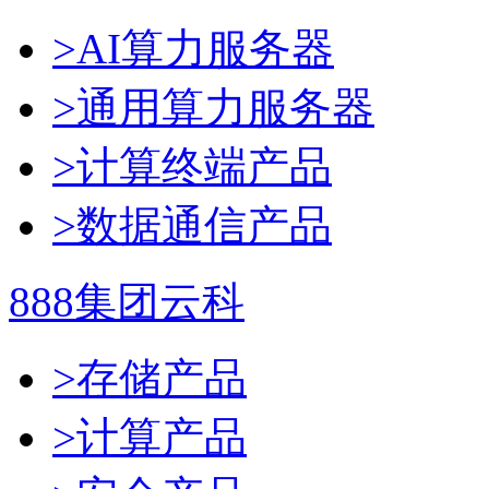
>AI算力服务器
>通用算力服务器
>计算终端产品
>数据通信产品
888集团云科
>存储产品
>计算产品